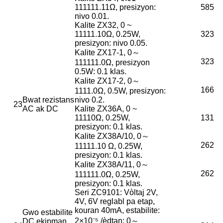
111111.11Ω, presizyon:
585
nivo 0.01.
Kalite ZX32, 0 ~
11111.10Ω, 0.25W,
323
presizyon: nivo 0.05.
Kalite ZX17-1, 0～
323
111111.0Ω, presizyon
0.5W: 0.1 klas.
Kalite ZX17-2, 0～
166
1111.0Ω, 0.5W, presizyon:
Bwat rezistans
nivo 0.2.
23
AC ak DC
Kalite ZX36A, 0 ~
11110Ω, 0.25W,
131
presizyon: 0.1 klas.
Kalite ZX38A/10, 0～
262
11111.10 Ω, 0.25W,
presizyon: 0.1 klas.
Kalite ZX38A/11, 0～
262
111111.0Ω, 0.25W,
presizyon: 0.1 klas.
Seri ZC9101: Vòltaj 2V,
4V, 6V reglabl pa etap,
kouran 40mA, estabilite:
Gwo estabilite
2×10⁻⁵ /èdtan; 0～
DC ekipman