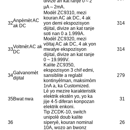
divize an kat ranje 0～2
µA～2mA.
Modèl ZC9310, mezi
kouran AC ak DC, 4 ak
Anpèmèt AC
32
yon demi ekspozisyon
314
ak DC
dijital, divize an kat ranje
soti nan 0 a 1.999A.
Modèl ZC9320, mezi
vòltaj AC ak DC, 4 ak yon
Voltmèt AC ak
33
mwatye ekspozisyon
314
DC
dijital, divize an kat ranje
0 ~ 19.999V.
Kalite ZC9350,
ekspozisyon 3 chif edmi,
Galvanomèt
34
sansiblite a reglabl
279
dijital
kontinyèlman, maksimòm
1nA a, ka Customized.
Lè yo mezire karakteristik
elektrik ekstèn yo, yo ka
35
Bwat nwa
31
jije 4-5 diferan konpozan
elektrik enkoni.
Tip ZCDK-10, switch
unipolè doub kalite
36
siperyè, kouran nominal
26
10A, wozo an bwonz