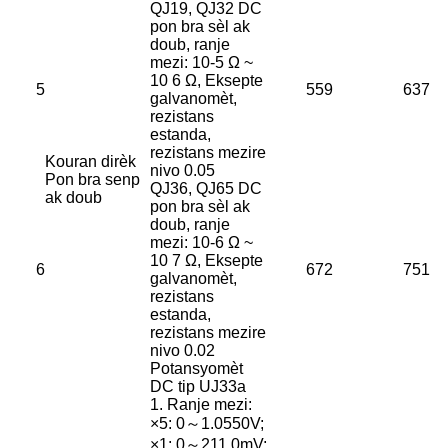
QJ19, QJ32 DC
pon bra sèl ak
doub, ranje
mezi: 10-5 Ω ~
10 6 Ω, Eksepte
5
559
637
galvanomèt,
rezistans
estanda,
rezistans mezire
Kouran dirèk
nivo 0.05
Pon bra senp
QJ36, QJ65 DC
ak doub
pon bra sèl ak
doub, ranje
mezi: 10-6 Ω ~
10 7 Ω, Eksepte
6
672
751
galvanomèt,
rezistans
estanda,
rezistans mezire
nivo 0.02
Potansyomèt
DC tip UJ33a
1. Ranje mezi:
×5: 0～1.0550V;
×1: 0～211.0mV;