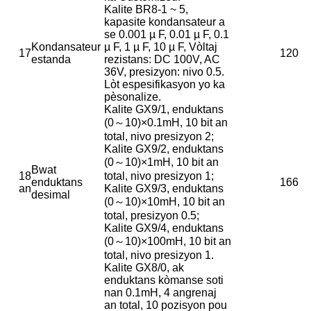
Kalite BR8-1 ~ 5,
kapasite kondansateur a
se 0.001 µ F, 0.01 µ F, 0.1
Kondansateur
µ F, 1 µ F, 10 µ F, Vòltaj
17
120
estanda
rezistans: DC 100V, AC
36V, presizyon: nivo 0.5.
Lòt espesifikasyon yo ka
pèsonalize.
Kalite GX9/1, enduktans
(0～10)×0.1mH, 10 bit an
total, nivo presizyon 2;
Kalite GX9/2, enduktans
(0～10)×1mH, 10 bit an
Bwat
18
total, nivo presizyon 1;
enduktans
166
an
Kalite GX9/3, enduktans
desimal
(0～10)×10mH, 10 bit an
total, presizyon 0.5;
Kalite GX9/4, enduktans
(0～10)×100mH, 10 bit an
total, nivo presizyon 1.
Kalite GX8/0, ak
enduktans kòmanse soti
nan 0.1mH, 4 angrenaj
an total, 10 pozisyon pou