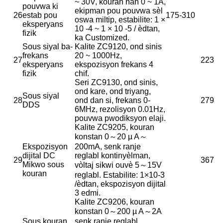
~ 30V, kouran nan 0 ~ 1A,
pouvwa ki
ekipman pou pouvwa sèl
26
estab pou
175-310
oswa miltip, estabilite: 1 ×
eksperyans
10 -4 ~ 1 × 10 -5 / èdtan,
fizik
ka Customized.
Sous siyal ba-
Kalite ZC9120, ond sinis
frekans
20 ~ 1000Hz,
27
223
eksperyans
ekspozisyon frekans 4
fizik
chif.
Seri ZC9130, ond sinis,
ond kare, ond triyang,
Sous siyal
28
ond dan si, frekans 0-
279
DDS
6MHz, rezolisyon 0.01Hz,
pouvwa pwodiksyon elaji.
Kalite ZC9205, kouran
konstan 0～20 µ A～
Ekspozisyon
200mA, senk ranje
dijital DC
reglabl kontinyèlman,
29
367
Mikwo sous
vòltaj sikwi ouvè 5～15V
kouran
reglabl. Estabilite: 1×10-3
/èdtan, ekspozisyon dijital
3 edmi.
Kalite ZC9206, kouran
konstan 0～200 µ A～2A
Sous kouran
senk ranje reglabl