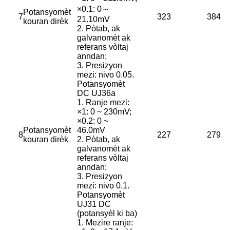
×0.1: 0～
Potansyomèt
7
323
384
21.10mV
kouran dirèk
2. Pòtab, ak
galvanomèt ak
referans vòltaj
anndan;
3. Presizyon
mezi: nivo 0.05.
Potansyomèt
DC UJ36a
1. Ranje mezi:
×1: 0 ~ 230mV;
×0.2: 0 ~
Potansyomèt
46.0mV
8
227
279
kouran dirèk
2. Pòtab, ak
galvanomèt ak
referans vòltaj
anndan;
3. Presizyon
mezi: nivo 0.1.
Potansyomèt
UJ31 DC
(potansyèl ki ba)
1. Mezire ranje: