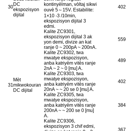
DC
kontinyèlman, vòltaj sikwi
30
402
ekspozisyon
ouvè 5～15V. Estabilite:
dijital
1×10 -3 /10min,
ekspozisyon dijital 3
edmi.
Kalite ZC9301,
ekspozisyon dijital 3 ak
559
yon demi, divize an kat
ranje 0 ~ 200pA ~ 200nA.
Kalite ZC9302, twa
mwatye ekspozisyon,
489
anba katriyèm vitès ranje
2nA ~ 2 ~ 0 [mu] A.
Kalite ZC9303, twa
mwatye ekspozisyon,
Mèt
402
anba katriyèm vitès ranje
31
mikwokouran
20nA ~ ~ 20 se 0 [mu] A.
DC dijital
Kalite ZC9305, twa
mwatye ekspozisyon,
anba katriyèm vitès ranje
384
200nA ~ ~ 200 se 0 [mu]
A.
Kalite ZC9306,
ekspozisyon 3 chif edmi,
367