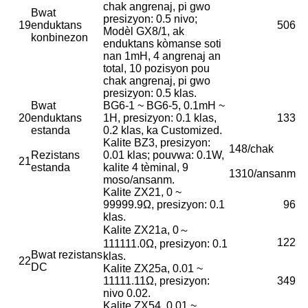
chak angrenaj, pi gwo
Bwat
presizyon: 0.5 nivo;
19
enduktans
506
Modèl GX8/1, ak
konbinezon
enduktans kòmanse soti
nan 1mH, 4 angrenaj an
total, 10 pozisyon pou
chak angrenaj, pi gwo
presizyon: 0.5 klas.
Bwat
BG6-1 ~ BG6-5, 0.1mH ~
20
enduktans
1H, presizyon: 0.1 klas,
133
estanda
0.2 klas, ka Customized.
Kalite BZ3, presizyon:
148/chak
Rezistans
0.01 klas; pouvwa: 0.1W,
21
estanda
kalite 4 tèminal, 9
1310/ansanm
moso/ansanm.
Kalite ZX21, 0 ~
99999.9Ω, presizyon: 0.1
96
klas.
Kalite ZX21a, 0～
122
111111.0Ω, presizyon: 0.1
Bwat rezistans
klas.
22
DC
Kalite ZX25a, 0.01 ~
11111.11Ω, presizyon:
349
nivo 0.02.
Kalite ZX54, 0.01 ~