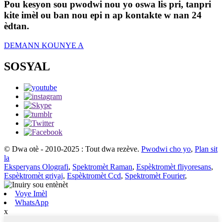
Pou kesyon sou pwodwi nou yo oswa lis pri, tanpri
kite imèl ou ban nou epi n ap kontakte w nan 24
èdtan.
DEMANN KOUNYE A
SOSYAL
© Dwa otè - 2010-2025 : Tout dwa rezève.
Pwodwi cho yo
,
Plan sit
la
Eksperyans Olografi
,
Spektromèt Raman
,
Espèktromèt fliyoresans
,
Espèktromèt griyaj
,
Espèktromèt Ccd
,
Spektromèt Fourier
,
Voye Imèl
WhatsApp
x