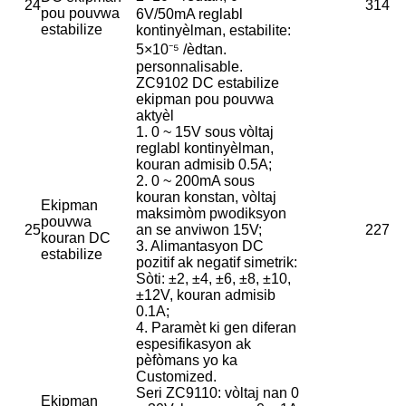
24
314
pou pouvwa
6V/50mA reglabl
estabilize
kontinyèlman, estabilite:
5×10⁻⁵ /èdtan.
personnalisable.
ZC9102 DC estabilize
ekipman pou pouvwa
aktyèl
1. 0 ~ 15V sous vòltaj
reglabl kontinyèlman,
kouran admisib 0.5A;
2. 0 ~ 200mA sous
kouran konstan, vòltaj
Ekipman
maksimòm pwodiksyon
pouvwa
25
an se anviwon 15V;
227
kouran DC
3. Alimantasyon DC
estabilize
pozitif ak negatif simetrik:
Sòti: ±2, ±4, ±6, ±8, ±10,
±12V, kouran admisib
0.1A;
4. Paramèt ki gen diferan
espesifikasyon ak
pèfòmans yo ka
Customized.
Seri ZC9110: vòltaj nan 0
Ekipman