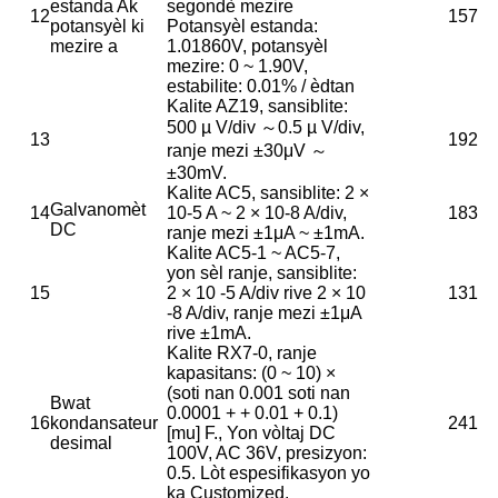
estanda Ak
segondè mezire
12
157
potansyèl ki
Potansyèl estanda:
mezire a
1.01860V, potansyèl
mezire: 0 ~ 1.90V,
estabilite: 0.01% / èdtan
Kalite AZ19, sansiblite:
500 µ V/div ～0.5 µ V/div,
13
192
ranje mezi ±30μV ～
±30mV.
Kalite AC5, sansiblite: 2 ×
Galvanomèt
14
10-5 A ~ 2 × 10-8 A/div,
183
DC
ranje mezi ±1μA ~ ±1mA.
Kalite AC5-1 ~ AC5-7,
yon sèl ranje, sansiblite:
15
2 × 10 -5 A/div rive 2 × 10
131
-8 A/div, ranje mezi ±1μA
rive ±1mA.
Kalite RX7-0, ranje
kapasitans: (0 ~ 10) ×
(soti nan 0.001 soti nan
Bwat
0.0001 + + 0.01 + 0.1)
16
kondansateur
241
[mu] F., Yon vòltaj DC
desimal
100V, AC 36V, presizyon:
0.5. Lòt espesifikasyon yo
ka Customized.