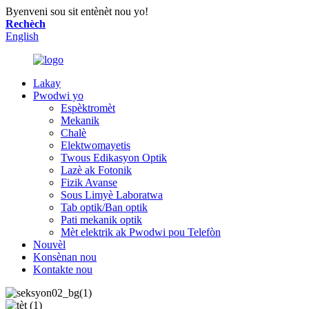
Byenveni sou sit entènèt nou yo!
Rechèch
English
Lakay
Pwodwi yo
Espèktromèt
Mekanik
Chalè
Elektwomayetis
Twous Edikasyon Optik
Lazè ak Fotonik
Fizik Avanse
Sous Limyè Laboratwa
Tab optik/Ban optik
Pati mekanik optik
Mèt elektrik ak Pwodwi pou Telefòn
Nouvèl
Konsènan nou
Kontakte nou