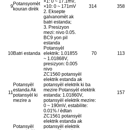
×1: 0 ~ 17.1mV,
Potansyomèt
9
×10: 0 ~ 171mV
314
358
kouran dirèk
2. Eksepte
galvanomèt ak
batri estanda;
3. Presizyon
mezi: nivo 0.05.
BC9 yon pil
estanda
Potansyèl
10
Batri estanda
elektrik: 1.01855
70
113
~ 1.01868V,
presizyon: 0.005
nivo
ZC1560 potansyèl
elektrik estanda ak
Potansyèl
potansyèl elektrik ki ba
estanda Ak
mezire Potansyèl elektrik
11
157
potansyèl ki
estanda: 1.01860V,
mezire a
potansyèl elektrik mezire:
0 ~ 190mV, estabilite:
0.01% / èdtan
ZC1561 potansyèl
elektrik estanda ak
Potansyèl
potansyèl elektrik