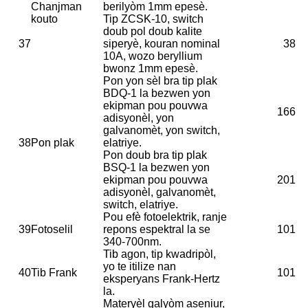
Chanjman
berilyòm 1mm epesè.
kouto
Tip ZCSK-10, switch
doub pol doub kalite
37
siperyè, kouran nominal
38
10A, wozo beryllium
bwonz 1mm epesè.
Pon yon sèl bra tip plak
BDQ-1 la bezwen yon
ekipman pou pouvwa
166
adisyonèl, yon
galvanomèt, yon switch,
38
Pon plak
elatriye.
Pon doub bra tip plak
BSQ-1 la bezwen yon
ekipman pou pouvwa
201
adisyonèl, galvanomèt,
switch, elatriye.
Pou efè fotoelektrik, ranje
39
Fotoselil
repons espektral la se
101
340-700nm.
Tib agon, tip kwadripòl,
yo te itilize nan
40
Tib Frank
101
eksperyans Frank-Hertz
la.
Materyèl galyòm aseniur,