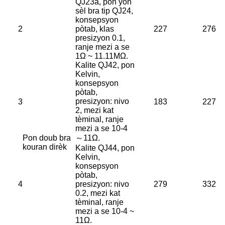
QJ23a, pon yon
sèl bra tip QJ24,
konsepsyon
2
pòtab, klas
227
276
presizyon 0.1,
ranje mezi a se
1Ω ~ 11.11MΩ.
Kalite QJ42, pon
Kelvin,
konsepsyon
pòtab,
presizyon: nivo
3
183
227
2, mezi kat
tèminal, ranje
mezi a se 10-4
Pon doub bra
～11Ω.
kouran dirèk
Kalite QJ44, pon
Kelvin,
konsepsyon
pòtab,
4
presizyon: nivo
279
332
0.2, mezi kat
tèminal, ranje
mezi a se 10-4 ~
11Ω.