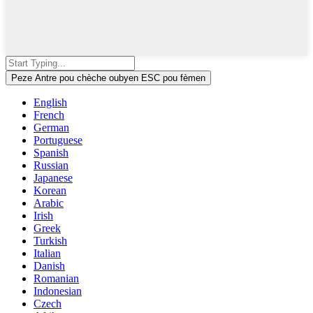
Peze Antre pou chèche oubyen ESC pou fèmen
English
French
German
Portuguese
Spanish
Russian
Japanese
Korean
Arabic
Irish
Greek
Turkish
Italian
Danish
Romanian
Indonesian
Czech