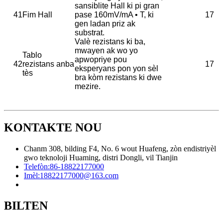
sansiblite Hall ki pi gran
41
Fim Hall
pase 160mV/mA ​​• T, ki
17
gen ladan priz ak
substrat.
Valè rezistans ki ba,
mwayen ak wo yo
Tablo
apwopriye pou
42
rezistans anba
17
eksperyans pon yon sèl
tès
bra kòm rezistans ki dwe
mezire.
KONTAKTE NOU
Chanm 308, bilding F4, No. 6 wout Huafeng, zòn endistriyèl
gwo teknoloji Huaming, distri Dongli, vil Tianjin
Telefòn:
86-18822177000
Imèl:
18822177000@163.com
BILTEN