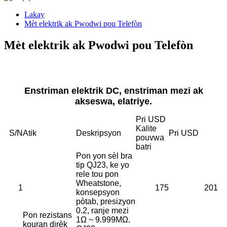
Lakay
Mèt elektrik ak Pwodwi pou Telefòn
Mèt elektrik ak Pwodwi pou Telefòn
Enstriman elektrik DC, enstriman mezi ak
akseswa, elatriye.
Pri USD
Kalite
S/N
Atik
Deskripsyon
Pri USD
pouvwa
batri
Pon yon sèl bra
tip QJ23, ke yo
rele tou pon
Wheatstone,
1
175
201
konsepsyon
pòtab, presizyon
0.2, ranje mezi
Pon rezistans
1Ω ~ 9.999MΩ.
kouran dirèk