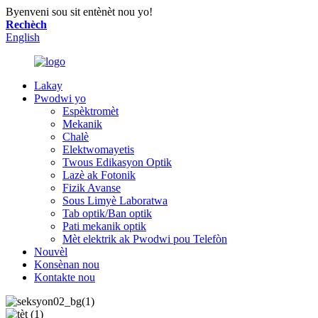
Byenveni sou sit entènèt nou yo!
Rechèch
English
Lakay
Pwodwi yo
Espèktromèt
Mekanik
Chalè
Elektwomayetis
Twous Edikasyon Optik
Lazè ak Fotonik
Fizik Avanse
Sous Limyè Laboratwa
Tab optik/Ban optik
Pati mekanik optik
Mèt elektrik ak Pwodwi pou Telefòn
Nouvèl
Konsènan nou
Kontakte nou