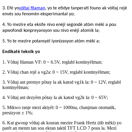
3. Efè yo
vòltaj filaman
, yo te etidye tanperati founo ak vòltaj rejè
envès sou fenomèn eksperimantal yo;
4. Yo mezire eta eksite nivo enèji segondè atòm mèki a pou
apwofondi konpreyansyon sou nivo enèji atomik la;
5. Yo te mezire potansyèl iyonizasyon atòm mèki a;
Endikatè teknik yo
1. Vòltaj filaman VF: 0 ~ 6.5V, reglabl kontinyèlman;
2. Vòltaj chan rejè a vg2a: 0 ~ 15V, reglabl kontinyèlman;
3. Vòltaj ant premye pòtay la ak katod vg1k la: 0 ~ 12V, reglabl
kontinyèlman;
4. Vòltaj ant dezyèm pòtay la ak katod vg2k la: 0 ~ 65V;
5. Mikwo ranje mezi aktyèl: 0 ~ 1000na, chanjman otomatik,
presizyon ± 1%;
6. Kat gwoup vòltaj ak kouran mezire Frank Hertz (tib mèki) yo
parèt an menm tan sou ekran taktil TFT LCD 7 pous la. Mezi