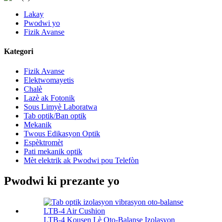
Lakay
Pwodwi yo
Fizik Avanse
Kategori
Fizik Avanse
Elektwomayetis
Chalè
Lazè ak Fotonik
Sous Limyè Laboratwa
Tab optik/Ban optik
Mekanik
Twous Edikasyon Optik
Espèktromèt
Pati mekanik optik
Mèt elektrik ak Pwodwi pou Telefòn
Pwodwi ki prezante yo
LTB-4 Kousen Lè Oto-Balanse Izolasyon