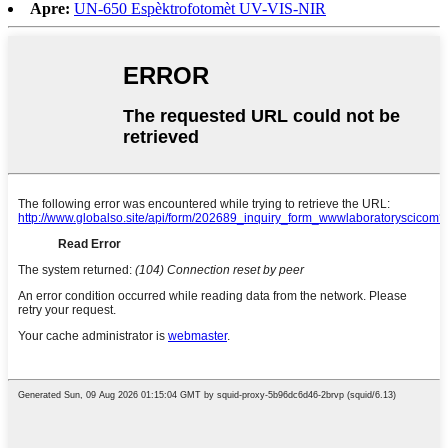
Apre:
UN-650 Espèktrofotomèt UV-VIS-NIR