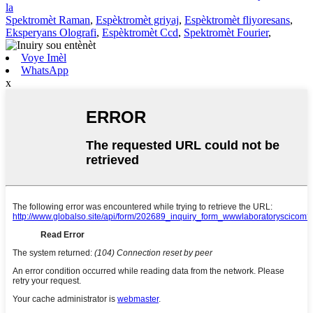
la
Spektromèt Raman
,
Espèktromèt griyaj
,
Espèktromèt fliyoresans
,
Eksperyans Olografi
,
Espèktromèt Ccd
,
Spektromèt Fourier
,
Voye Imèl
WhatsApp
x