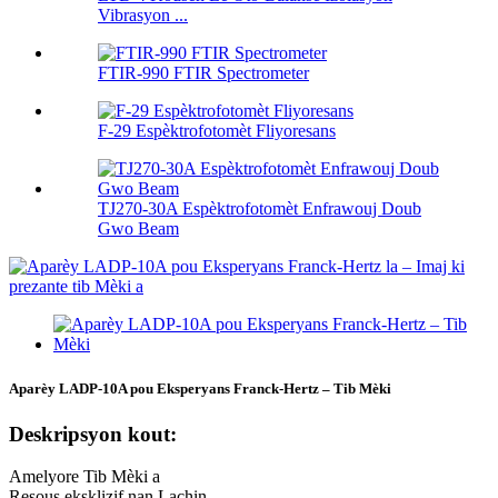
Vibrasyon ...
FTIR-990 FTIR Spectrometer
F-29 Espèktrofotomèt Fliyoresans
TJ270-30A Espèktrofotomèt Enfrawouj Doub
Gwo Beam
Aparèy LADP-10A pou Eksperyans Franck-Hertz – Tib Mèki
Deskripsyon kout:
Amelyore Tib Mèki a
Resous eksklizif nan Lachin