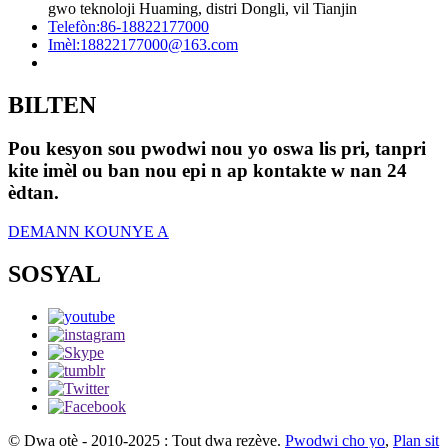
gwo teknoloji Huaming, distri Dongli, vil Tianjin
Telefòn:
86-18822177000
Imèl:
18822177000@163.com
BILTEN
Pou kesyon sou pwodwi nou yo oswa lis pri, tanpri
kite imèl ou ban nou epi n ap kontakte w nan 24
èdtan.
DEMANN KOUNYE A
SOSYAL
© Dwa otè - 2010-2025 : Tout dwa rezève.
Pwodwi cho yo
,
Plan sit