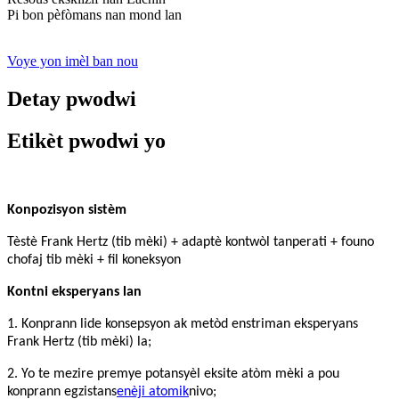
Pi bon pèfòmans nan mond lan
Voye yon imèl ban nou
Detay pwodwi
Etikèt pwodwi yo
Konpozisyon sistèm
Tèstè Frank Hertz (tib mèki) + adaptè kontwòl tanperati + founo
chofaj tib mèki + fil koneksyon
Kontni eksperyans lan
1. Konprann lide konsepsyon ak metòd enstriman eksperyans
Frank Hertz (tib mèki) la;
2. Yo te mezire premye potansyèl eksite atòm mèki a pou
konprann egzistans
enèji atomik
nivo;