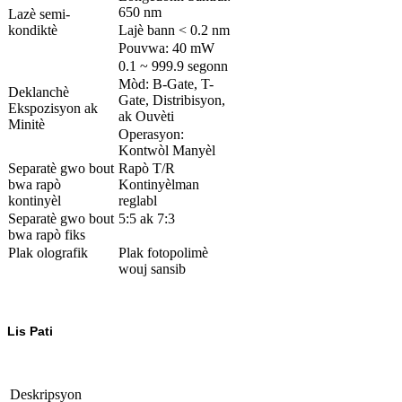
650 nm
Lazè semi-
kondiktè
Lajè bann < 0.2 nm
Pouvwa: 40 mW
0.1 ~ 999.9 segonn
Mòd: B-Gate, T-
Deklanchè
Gate, Distribisyon,
Ekspozisyon ak
ak Ouvèti
Minitè
Operasyon:
Kontwòl Manyèl
Separatè gwo bout
Rapò T/R
bwa rapò
Kontinyèlman
kontinyèl
reglabl
Separatè gwo bout
5:5 ak 7:3
bwa rapò fiks
Plak olografik
Plak fotopolimè
wouj sansib
Lis Pati
Deskripsyon