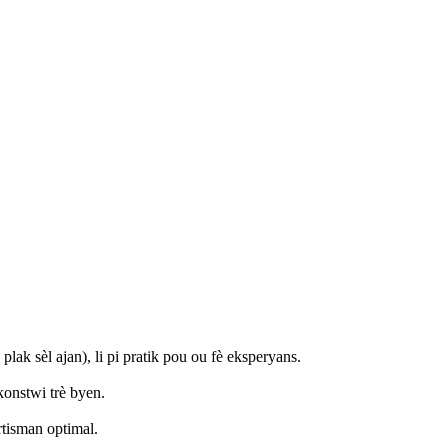
ak sèl ajan), li pi pratik pou ou fè eksperyans.
konstwi trè byen.
tisman optimal.