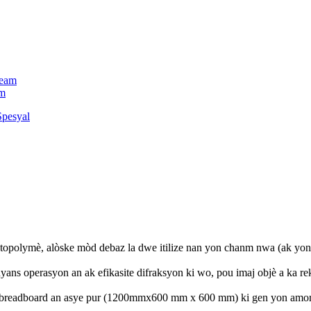
am
otopolymè, alòske mòd debaz la dwe itilize nan yon chanm nwa (ak yon pl
ans operasyon an ak efikasite difraksyon ki wo, pou imaj objè a ka re
on breadboard an asye pur (1200mmx600 mm x 600 mm) ki gen yon amor