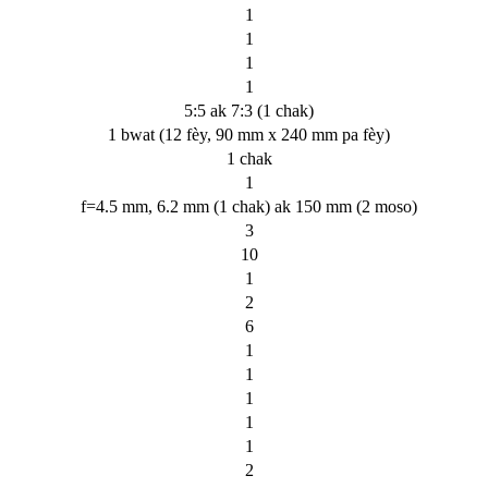
1
1
1
1
5:5 ak 7:3 (1 chak)
1 bwat (12 fèy, 90 mm x 240 mm pa fèy)
1 chak
1
f=4.5 mm, 6.2 mm (1 chak) ak 150 mm (2 moso)
3
10
1
2
6
1
1
1
1
1
2