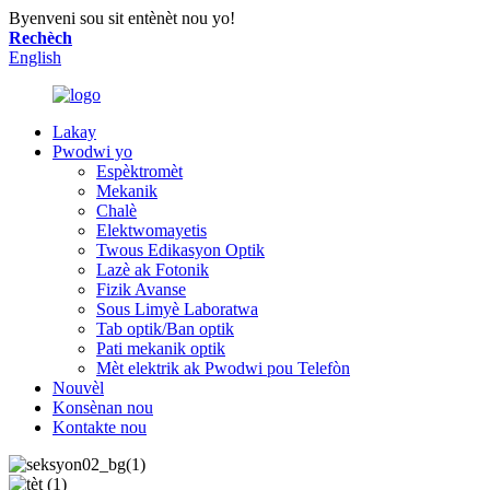
Byenveni sou sit entènèt nou yo!
Rechèch
English
Lakay
Pwodwi yo
Espèktromèt
Mekanik
Chalè
Elektwomayetis
Twous Edikasyon Optik
Lazè ak Fotonik
Fizik Avanse
Sous Limyè Laboratwa
Tab optik/Ban optik
Pati mekanik optik
Mèt elektrik ak Pwodwi pou Telefòn
Nouvèl
Konsènan nou
Kontakte nou