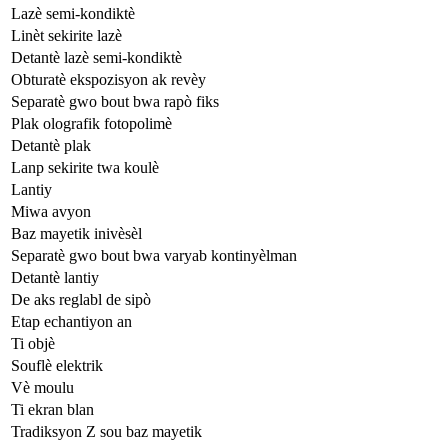
Lazè semi-kondiktè
Linèt sekirite lazè
Detantè lazè semi-kondiktè
Obturatè ekspozisyon ak revèy
Separatè gwo bout bwa rapò fiks
Plak olografik fotopolimè
Detantè plak
Lanp sekirite twa koulè
Lantiy
Miwa avyon
Baz mayetik inivèsèl
Separatè gwo bout bwa varyab kontinyèlman
Detantè lantiy
De aks reglabl de sipò
Etap echantiyon an
Ti objè
Souflè elektrik
Vè moulu
Ti ekran blan
Tradiksyon Z sou baz mayetik