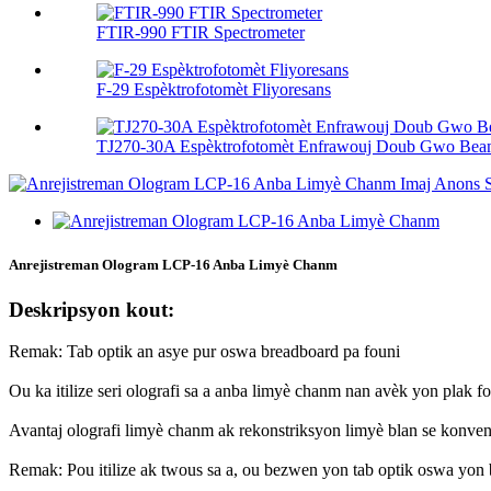
FTIR-990 FTIR Spectrometer
F-29 Espèktrofotomèt Fliyoresans
TJ270-30A Espèktrofotomèt Enfrawouj Doub Gwo Be
Anrejistreman Ologram LCP-16 Anba Limyè Chanm
Deskripsyon kout:
Remak: Tab optik an asye pur oswa breadboard pa founi
Ou ka itilize seri olografi sa a anba limyè chanm nan avèk yon plak f
Avantaj olografi limyè chanm ak rekonstriksyon limyè blan se konveny
Remak: Pou itilize ak twous sa a, ou bezwen yon tab optik oswa y