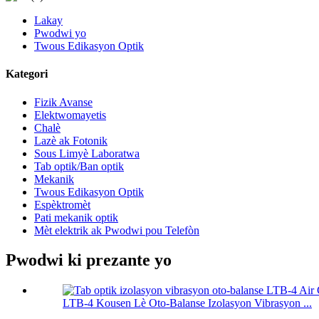
Lakay
Pwodwi yo
Twous Edikasyon Optik
Kategori
Fizik Avanse
Elektwomayetis
Chalè
Lazè ak Fotonik
Sous Limyè Laboratwa
Tab optik/Ban optik
Mekanik
Twous Edikasyon Optik
Espèktromèt
Pati mekanik optik
Mèt elektrik ak Pwodwi pou Telefòn
Pwodwi ki prezante yo
LTB-4 Kousen Lè Oto-Balanse Izolasyon Vibrasyon ...