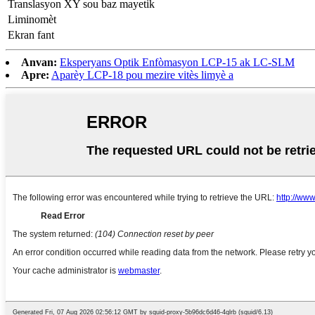
Translasyon XY sou baz mayetik
Liminomèt
Ekran fant
Anvan:
Eksperyans Optik Enfòmasyon LCP-15 ak LC-SLM
Apre:
Aparèy LCP-18 pou mezire vitès limyè a