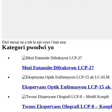
Ekri mesaj ou a isit la epi voye l ban nou
Kategori pwodwi yo
Mezi Entansite Difraksyon LCP-27
Eksperyans Optik Enfòmasyon LCP-15 a
Twous Eksperyans Olografi LCP-8 – Konplè