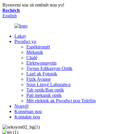
Byenveni sou sit entènèt nou yo!
Rechèch
English
Lakay
Pwodwi yo
Espèktromèt
Mekanik
Chalè
Elektwomayetis
Twous Edikasyon Optik
Lazè ak Fotonik
Fizik Avanse
Sous Limyè Laboratwa
Tab optik/Ban optik
Pati mekanik optik
Mèt elektrik ak Pwodwi pou Telefòn
Nouvèl
Konsènan nou
Kontakte nou