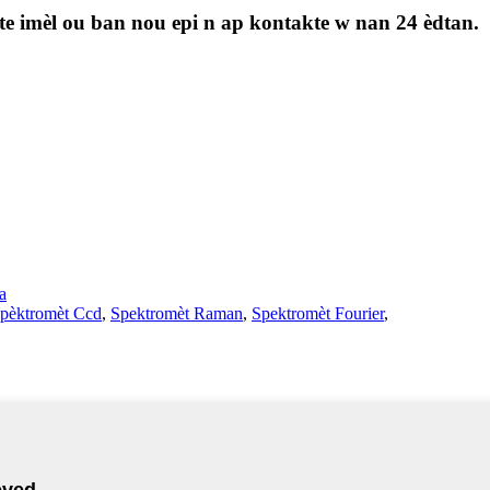
te imèl ou ban nou epi n ap kontakte w nan 24 èdtan.
la
pèktromèt Ccd
,
Spektromèt Raman
,
Spektromèt Fourier
,