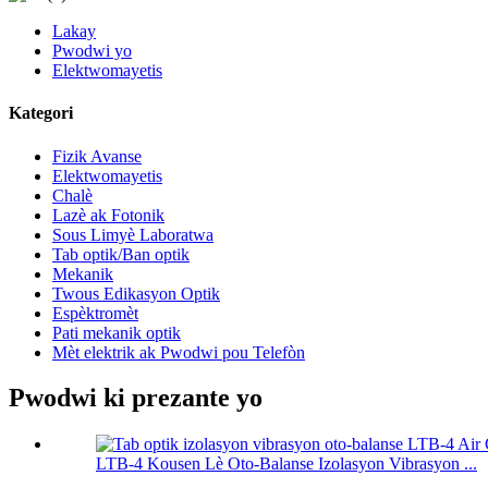
Lakay
Pwodwi yo
Elektwomayetis
Kategori
Fizik Avanse
Elektwomayetis
Chalè
Lazè ak Fotonik
Sous Limyè Laboratwa
Tab optik/Ban optik
Mekanik
Twous Edikasyon Optik
Espèktromèt
Pati mekanik optik
Mèt elektrik ak Pwodwi pou Telefòn
Pwodwi ki prezante yo
LTB-4 Kousen Lè Oto-Balanse Izolasyon Vibrasyon ...