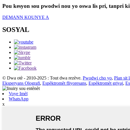
Pou kesyon sou pwodwi nou yo oswa lis pri, tanpri ki
DEMANN KOUNYE A
SOSYAL
© Dwa otè - 2010-2025 : Tout dwa rezève.
Pwodwi cho yo
,
Plan sit 
Eksperyans Olografi
,
Espèktromèt fliyoresans
,
Espèktromèt griyaj
,
Es
Voye Imèl
WhatsApp
x