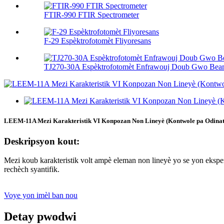
FTIR-990 FTIR Spectrometer
F-29 Espèktrofotomèt Fliyoresans
TJ270-30A Espèktrofotomèt Enfrawouj Doub Gwo Be
LEEM-11A Mezi Karakteristik VI Konpozan Non Lineyè (Kontwole pa Odinat
Deskripsyon kout:
Mezi koub karakteristik volt ampè eleman non lineyè yo se yon ekspe
rechèch syantifik.
Voye yon imèl ban nou
Detay pwodwi