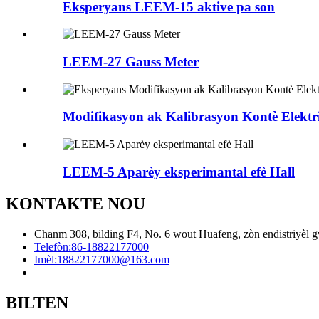
Eksperyans LEEM-15 aktive pa son
LEEM-27 Gauss Meter
Modifikasyon ak Kalibrasyon Kontè Elektr
LEEM-5 Aparèy eksperimantal efè Hall
KONTAKTE NOU
Chanm 308, bilding F4, No. 6 wout Huafeng, zòn endistriyèl gw
Telefòn:
86-18822177000
Imèl:
18822177000@163.com
BILTEN