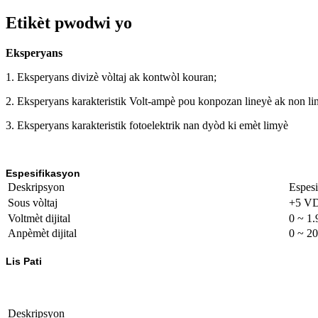
Etikèt pwodwi yo
Eksperyans
1. Eksperyans divizè vòltaj ak kontwòl kouran;
2. Eksperyans karakteristik Volt-ampè pou konpozan lineyè ak non li
3. Eksperyans karakteristik fotoelektrik nan dyòd ki emèt limyè
Espesifikasyon
Deskripsyon
Espesi
Sous vòltaj
+5 VD
Voltmèt dijital
0 ~ 1.
Anpèmèt dijital
0 ~ 2
Lis Pati
Deskripsyon