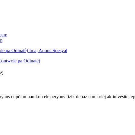
am
è)
ryans enpòtan nan kou eksperyans fizik debaz nan kolèj ak inivèsite,