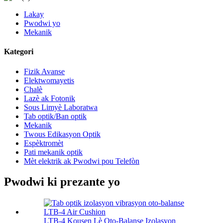
Lakay
Pwodwi yo
Mekanik
Kategori
Fizik Avanse
Elektwomayetis
Chalè
Lazè ak Fotonik
Sous Limyè Laboratwa
Tab optik/Ban optik
Mekanik
Twous Edikasyon Optik
Espèktromèt
Pati mekanik optik
Mèt elektrik ak Pwodwi pou Telefòn
Pwodwi ki prezante yo
LTB-4 Kousen Lè Oto-Balanse Izolasyon