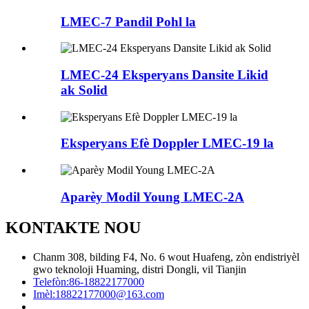
LMEC-7 Pandil Pohl la
LMEC-24 Eksperyans Dansite Likid
ak Solid
Eksperyans Efè Doppler LMEC-19 la
Aparèy Modil Young LMEC-2A
KONTAKTE NOU
Chanm 308, bilding F4, No. 6 wout Huafeng, zòn endistriyèl
gwo teknoloji Huaming, distri Dongli, vil Tianjin
Telefòn:
86-18822177000
Imèl:
18822177000@163.com