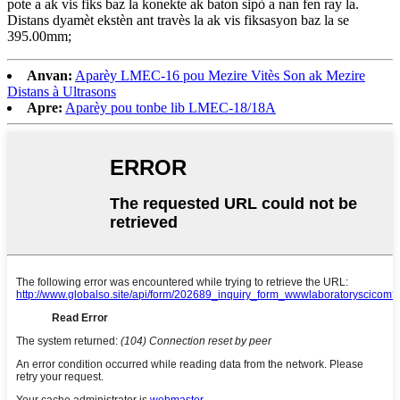
pote a ak vis fiks baz la konekte ak baton sipò a nan fen ray la.
Distans dyamèt ekstèn ant travès la ak vis fiksasyon baz la se
395.00mm;
Anvan:
Aparèy LMEC-16 pou Mezire Vitès Son ak Mezire
Distans à Ultrasons
Apre:
Aparèy pou tonbe lib LMEC-18/18A