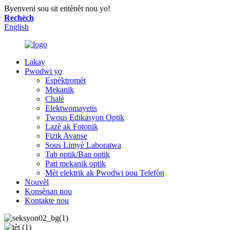
Byenveni sou sit entènèt nou yo!
Rechèch
English
Lakay
Pwodwi yo
Espèktromèt
Mekanik
Chalè
Elektwomayetis
Twous Edikasyon Optik
Lazè ak Fotonik
Fizik Avanse
Sous Limyè Laboratwa
Tab optik/Ban optik
Pati mekanik optik
Mèt elektrik ak Pwodwi pou Telefòn
Nouvèl
Konsènan nou
Kontakte nou