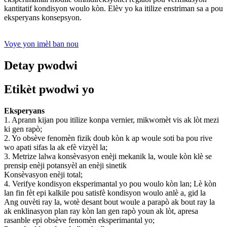
kantitatif kondisyon woulo kòn. Elèv yo ka itilize enstriman sa a pou
eksperyans konsepsyon.
Voye yon imèl ban nou
Detay pwodwi
Etikèt pwodwi yo
Eksperyans
1. Aprann kijan pou itilize konpa vernier, mikwomèt vis ak lòt mezi
ki gen rapò;
2. Yo obsève fenomèn fizik doub kòn k ap woule soti ba pou rive
wo apati sifas la ak efè vizyèl la;
3. Metrize lalwa konsèvasyon enèji mekanik la, woule kòn klè se
prensip enèji potansyèl an enèji sinetik
Konsèvasyon enèji total;
4. Verifye kondisyon eksperimantal yo pou woulo kòn lan; Lè kòn
lan fin fèt epi kalkile pou satisfè kondisyon woulo anlè a, gid la
Ang ouvèti ray la, wotè desant bout woule a parapò ak bout ray la
ak enklinasyon plan ray kòn lan gen rapò youn ak lòt, apresa
rasanble epi obsève fenomèn eksperimantal yo;