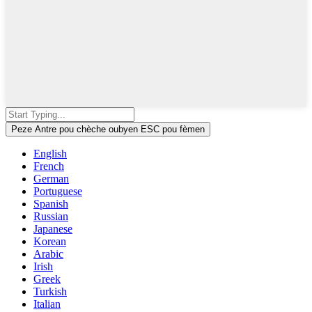
Peze Antre pou chèche oubyen ESC pou fèmen
English
French
German
Portuguese
Spanish
Russian
Japanese
Korean
Arabic
Irish
Greek
Turkish
Italian