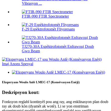
Vibrasyon ...
FTIR-990 FTIR Spectrometer
F-29 Espèktrofotomèt Fliyoresans
TJ270-30A Espèktrofotomèt Enfrawouj Doub
Gwo Beam
Eksperyans Woulo Anlè LMEC-17 (Konsèvasyon Enèji)
Deskripsyon kout:
Fonksyon reglabl kontinyèl pou ang ray, ang enklinasyon plan doub
ray ak doub kòn (dyamèt ak wotè). Li se yon enstriman
eksperimantal modilè omnidireksyonèl reglabl pou verifikasyon