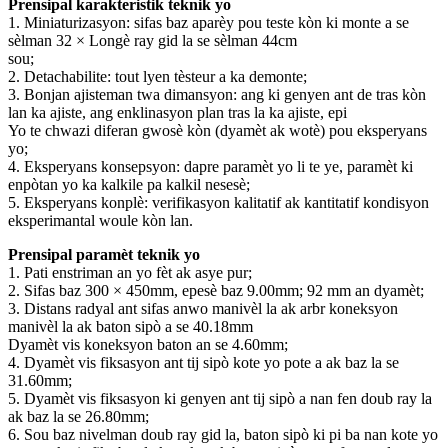
Prensipal karakteristik teknik yo
1. Miniaturizasyon: sifas baz aparèy pou teste kòn ki monte a se
sèlman 32 × Longè ray gid la se sèlman 44cm
sou;
2. Detachabilite: tout lyen tèsteur a ka demonte;
3. Bonjan ajisteman twa dimansyon: ang ki genyen ant de tras kòn
lan ka ajiste, ang enklinasyon plan tras la ka ajiste, epi
Yo te chwazi diferan gwosè kòn (dyamèt ak wotè) pou eksperyans
yo;
4. Eksperyans konsepsyon: dapre paramèt yo li te ye, paramèt ki
enpòtan yo ka kalkile pa kalkil nesesè;
5. Eksperyans konplè: verifikasyon kalitatif ak kantitatif kondisyon
eksperimantal woule kòn lan.
Prensipal paramèt teknik yo
1. Pati enstriman an yo fèt ak asye pur;
2. Sifas baz 300 × 450mm, epesè baz 9.00mm; 92 mm an dyamèt;
3. Distans radyal ant sifas anwo manivèl la ak arbr koneksyon
manivèl la ak baton sipò a se 40.18mm
Dyamèt vis koneksyon baton an se 4.60mm;
4. Dyamèt vis fiksasyon ant tij sipò kote yo pote a ak baz la se
31.60mm;
5. Dyamèt vis fiksasyon ki genyen ant tij sipò a nan fen doub ray la
ak baz la se 26.80mm;
6. Sou baz nivelman doub ray gid la, baton sipò ki pi ba nan kote yo