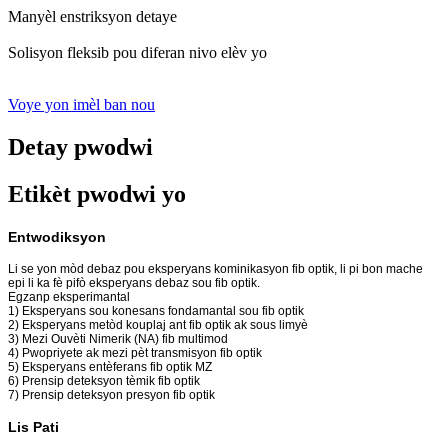
Manyèl enstriksyon detaye
Solisyon fleksib pou diferan nivo elèv yo
Voye yon imèl ban nou
Detay pwodwi
Etikèt pwodwi yo
Entwodiksyon
Li se yon mòd debaz pou eksperyans kominikasyon fib optik, li pi bon mache
epi li ka fè pifò eksperyans debaz sou fib optik.
Egzanp eksperimantal
1) Eksperyans sou konesans fondamantal sou fib optik
2) Eksperyans metòd kouplaj ant fib optik ak sous limyè
3) Mezi Ouvèti Nimerik (NA) fib multimod
4) Pwopriyete ak mezi pèt transmisyon fib optik
5) Eksperyans entèferans fib optik MZ
6) Prensip deteksyon tèmik fib optik
7) Prensip deteksyon presyon fib optik
Lis Pati