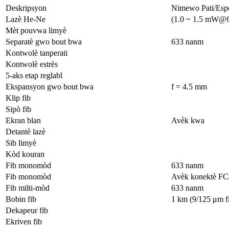
Deskripsyon
Nimewo Pati/Espe
Lazè He-Ne
(1.0 ~ 1.5 mW@6
Mèt pouvwa limyè
Separatè gwo bout bwa
633 nanm
Kontwolè tanperati
Kontwolè estrès
5-aks etap reglabl
Ekspansyon gwo bout bwa
f = 4.5 mm
Klip fib
Sipò fib
Ekran blan
Avèk kwa
Detantè lazè
Sib limyè
Kòd kouran
Fib monomòd
633 nanm
Fib monomòd
Avèk konektè FC
Fib milti-mòd
633 nanm
Bobin fib
1 km (9/125 μm fi
Dekapeur fib
Ekriven fib