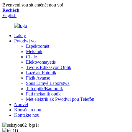
Byenveni sou sit entènèt nou yo!
Rechèch
English
Lakay
Pwodwi yo
Espèktromèt
Mekanik
Chalè
Elektwomayetis
Twous Edikasyon Optik
Lazè ak Fotonik
Fizik Avanse
Sous Limyè Laboratwa
Tab optik/Ban optik
Pati mekanik optik
Mèt elektrik ak Pwodwi pou Telefòn
Nouvèl
Konsènan nou
Kontakte nou