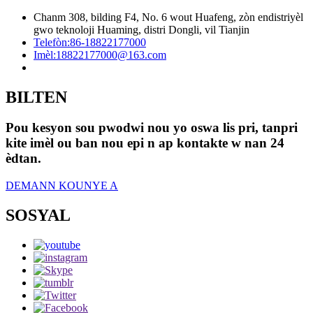
Chanm 308, bilding F4, No. 6 wout Huafeng, zòn endistriyèl
gwo teknoloji Huaming, distri Dongli, vil Tianjin
Telefòn:
86-18822177000
Imèl:
18822177000@163.com
BILTEN
Pou kesyon sou pwodwi nou yo oswa lis pri, tanpri
kite imèl ou ban nou epi n ap kontakte w nan 24
èdtan.
DEMANN KOUNYE A
SOSYAL