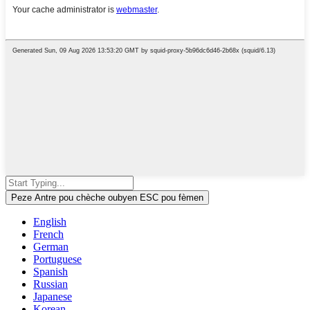
Peze Antre pou chèche oubyen ESC pou fèmen
English
French
German
Portuguese
Spanish
Russian
Japanese
Korean