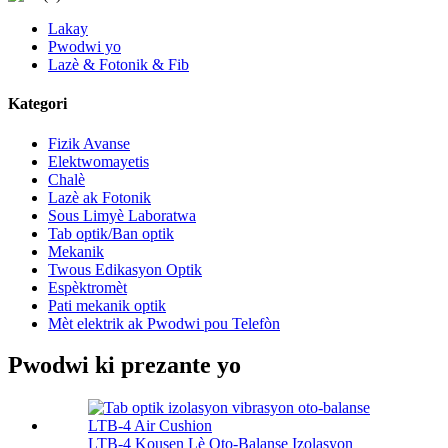
Lakay
Pwodwi yo
Lazè & Fotonik & Fib
Kategori
Fizik Avanse
Elektwomayetis
Chalè
Lazè ak Fotonik
Sous Limyè Laboratwa
Tab optik/Ban optik
Mekanik
Twous Edikasyon Optik
Espèktromèt
Pati mekanik optik
Mèt elektrik ak Pwodwi pou Telefòn
Pwodwi ki prezante yo
LTB-4 Kousen Lè Oto-Balanse Izolasyon