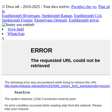
© Dwa otè - 2010-2025 : Tout dwa rezève.
Pwodwi cho yo
,
Plan sit
la
Espèktromèt fliyoresans
,
Spektromèt Raman
,
Espèktromèt Ccd
,
Spektromèt Fourier
,
Eksperyans Olografi
,
Espèktromèt griyaj
,
Voye Imèl
WhatsApp
x