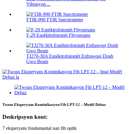
Vibrasyon ...
FTIR-990 FTIR Spectrometer
F-29 Espèktrofotomèt Fliyoresans
TJ270-30A Espèktrofotomèt Enfrawouj Doub
Gwo Beam
Twous Eksperyans Kominikasyon Fib LPT-12 – Modèl Debaz
Deskripsyon kout:
7 eksperyans fondamantal nan fib optik