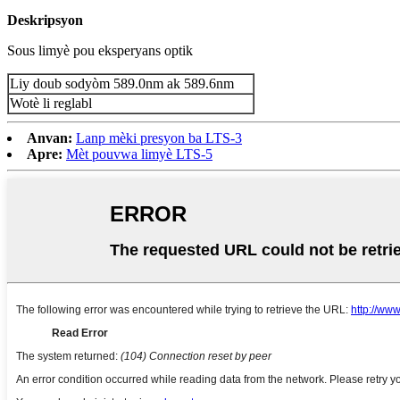
Deskripsyon
Sous limyè pou eksperyans optik
Liy doub sodyòm 589.0nm ak 589.6nm
Wotè li reglabl
Anvan:
Lanp mèki presyon ba LTS-3
Apre:
Mèt pouvwa limyè LTS-5