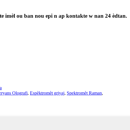
te imèl ou ban nou epi n ap kontakte w nan 24 èdtan.
la
ryans Olografi
,
Espèktromèt griyaj
,
Spektromèt Raman
,