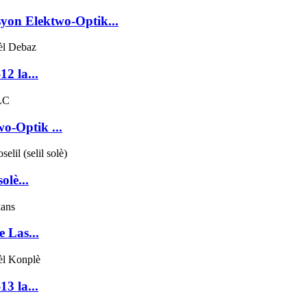
yon Elektwo-Optik...
2 la...
o-Optik ...
olè...
 Las...
3 la...