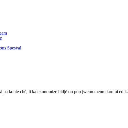
am
 ki pa koute chè, li ka ekonomize bidjè ou pou jwenn menm kontni edika