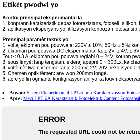
Etikèt pwodwi yo
Kontni prensipal eksperimantal la
1, konprann karakteristik debaz fotorezistans, fotoselil silikon, 
2, aplikasyon eksperyans yo: itilizasyon konpozan fotosansib p
Prensipal paramèt teknik yo
1, vòltaj ekipman pou pouvwa a: 220V ± 10%; 50Hz ± 5%; k
2, ekipman pou pouvwa DC eksperimantal la: ± 2V, ± 4V, ± 6V
Tout ≤ 0.3 A, ekipman pou pouvwa reglabl 0 ~ 24V, kouran pw
3, sous limyè: lanp tengstèn, ekleraj apeprè 0 ~ 300Lx, ka cha
4, voltèmèt twa chif edmi: ranje 200mV; 2V; 20V, rezolisyon 
5. Chemen optik fèmen: anviwon 200mm longè.
6, apre yo fin ogmante konfigirasyon an, yo ka louvri eksper
Anvan:
Sistèm Eksperimantal LPT-5 pou Karakterizasyon Fotoselil
Apre:
Mezi LPT-6A Karakteristik Fotoelektrik Capteur Fotosansi