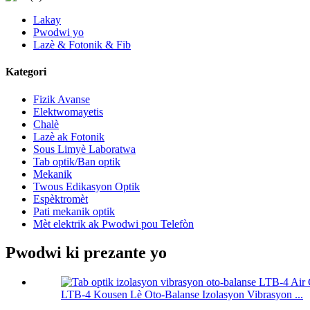
Lakay
Pwodwi yo
Lazè & Fotonik & Fib
Kategori
Fizik Avanse
Elektwomayetis
Chalè
Lazè ak Fotonik
Sous Limyè Laboratwa
Tab optik/Ban optik
Mekanik
Twous Edikasyon Optik
Espèktromèt
Pati mekanik optik
Mèt elektrik ak Pwodwi pou Telefòn
Pwodwi ki prezante yo
LTB-4 Kousen Lè Oto-Balanse Izolasyon Vibrasyon ...