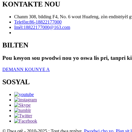
KONTAKTE NOU
Chanm 308, bilding F4, No. 6 wout Huafeng, zòn endistriyèl gw
Telefòn:
86-18822177000
Imèl:
18822177000@163.com
BILTEN
Pou kesyon sou pwodwi nou yo oswa lis pri, tanpri ki
DEMANN KOUNYE A
SOSYAL
© Dwa otè - 2010-2025 : Tout dwa rezève.
Pwodwi cho yo
,
Plan sit 