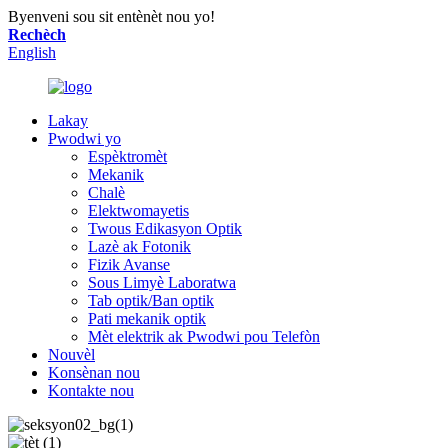
Byenveni sou sit entènèt nou yo!
Rechèch
English
Lakay
Pwodwi yo
Espèktromèt
Mekanik
Chalè
Elektwomayetis
Twous Edikasyon Optik
Lazè ak Fotonik
Fizik Avanse
Sous Limyè Laboratwa
Tab optik/Ban optik
Pati mekanik optik
Mèt elektrik ak Pwodwi pou Telefòn
Nouvèl
Konsènan nou
Kontakte nou