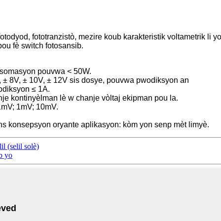
fotodyod, fototranzistò, mezire koub karakteristik voltametrik li yo
ou fè switch fotosansib.
onsomasyon pouvwa < 50W.
, ± 8V, ± 10V, ± 12V sis dosye, pouvwa pwodiksyon an
odiksyon ≤ 1A.
nje kontinyèlman lè w chanje vòltaj ekipman pou la.
0.1mV; 1mV; 10mV.
yans konsepsyon oryante aplikasyon: kòm yon senp mèt limyè.
 (selil solè)
b yo